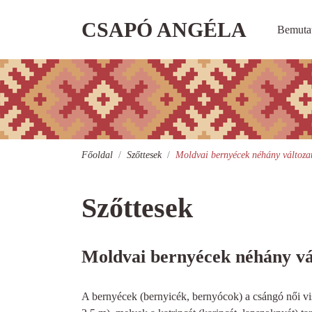
CSAPÓ ANGÉLA
Bemuta
Főoldal
Szőttesek
Moldvai bernyécek néhány változa
Szőttesek
Moldvai bernyécek néhány vá
A bernyécek (bernyicék, bernyócok) a csángó női vis