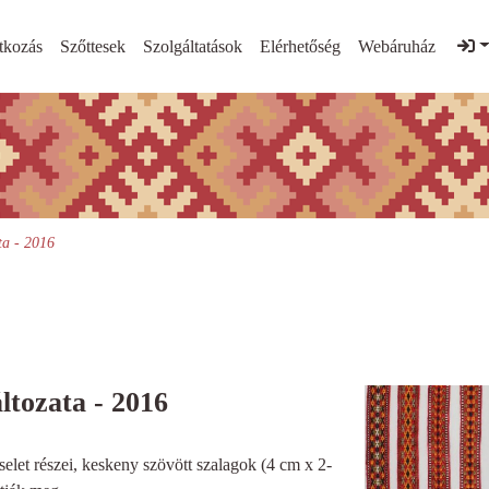
tkozás
Szőttesek
Szolgáltatások
Elérhetőség
Webáruház
ta - 2016
ltozata - 2016
elet részei, keskeny szövött szalagok (4 cm x 2-