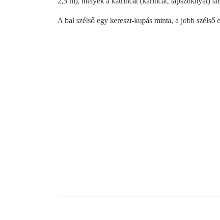
2,5 m), melyek a katrincát (karincát, lapszoknyát) ta
A bal szélső egy kereszt-kupás minta, a jobb szélső