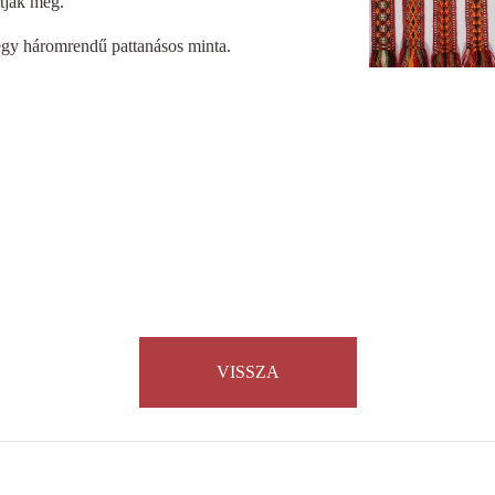
rtják meg.
 egy háromrendű pattanásos minta.
VISSZA