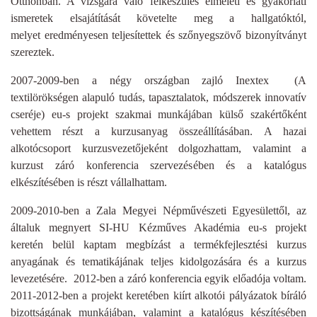
Otthonban. A vizsgára való felkészülés elméleti és gyakorlati
ismeretek elsajátítását követelte meg a hallgatóktól,
melyet eredményesen teljesítettek és szőnyegszövő bizonyítványt
szereztek.
2007-2009-ben a négy országban zajló Inextex (A
textilörökségen alapuló tudás, tapasztalatok, módszerek innovatív
cseréje) eu-s projekt szakmai munkájában külső szakértőként
vehettem részt a kurzusanyag összeállításában. A hazai
alkotócsoport kurzusvezetőjeként dolgozhattam, valamint a
kurzust záró konferencia szervezésében és a katalógus
elkészítésében is részt vállalhattam.
2009-2010-ben a Zala Megyei Népművészeti Egyesülettől, az
általuk megnyert SI-HU Kézműves Akadémia eu-s projekt
keretén belül kaptam megbízást a termékfejlesztési kurzus
anyagának és tematikájának teljes kidolgozására és a kurzus
levezetésére. 2012-ben a záró konferencia egyik előadója voltam.
2011-2012-ben a projekt keretében kiírt alkotói pályázatok bíráló
bizottságának munkájában, valamint a katalógus készítésében