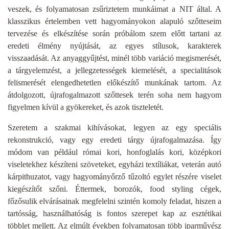
veszek, és folyamatosan zsűriztetem munkáimat a NIT által. A
klasszikus értelemben vett hagyományokon alapuló szőtteseim
tervezése és elkészítése során próbálom szem előtt tartani az
eredeti élmény nyújtását, az egyes stílusok, karakterek
visszaadását. Az anyaggyűjtést, minél több variáció megismerését,
a tárgyelemzést, a jellegzetességek kiemelését, a specialitások
felismerését elengedhetetlen előkészítő munkának tartom. Az
átdolgozott, újrafogalmazott szőttesek terén soha nem hagyom
figyelmen kívül a gyökereket, és azok tiszteletét.
Szeretem a szakmai kihívásokat, legyen az egy speciális
rekonstrukció, vagy egy eredeti tárgy újrafogalmazása. Így
módom van például római kori, honfoglalás kori, középkori
viseletekhez készíteni szöveteket, egyházi textíliákat, veterán autó
kárpithuzatot, vagy hagyományőrző tűzoltó egylet részére viselet
kiegészítőt szőni. Éttermek, borozók, food styling cégek,
főzősulik elvárásainak megfelelni szintén komoly feladat, hiszen a
tartósság, használhatóság is fontos szerepet kap az esztétikai
többlet mellett. Az elmúlt években folyamatosan több iparművész