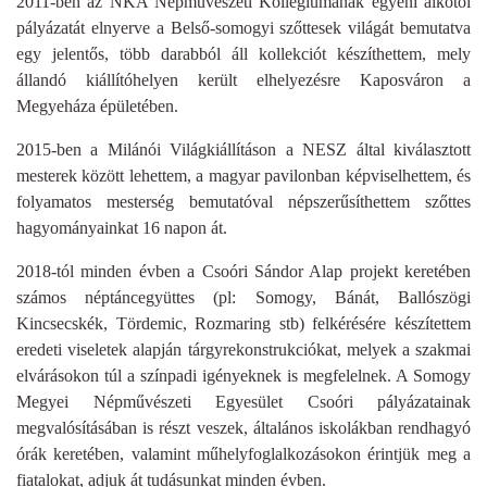
2011-ben az NKA Népművészeti Kollégiumának egyéni alkotói
pályázatát elnyerve a Belső-somogyi szőttesek világát bemutatva
egy jelentős, több darabból áll kollekciót készíthettem, mely
állandó kiállítóhelyen került elhelyezésre Kaposváron a
Megyeháza épületében.
2015-ben a Milánói Világkiállításon a NESZ által kiválasztott
mesterek között lehettem, a magyar pavilonban képviselhettem, és
folyamatos mesterség bemutatóval népszerűsíthettem szőttes
hagyományainkat 16 napon át.
2018-tól minden évben a Csoóri Sándor Alap projekt keretében
számos néptáncegyüttes (pl: Somogy, Bánát, Ballószögi
Kincsecskék, Tördemic, Rozmaring stb) felkérésére készítettem
eredeti viseletek alapján tárgyrekonstrukciókat, melyek a szakmai
elvárásokon túl a színpadi igényeknek is megfelelnek. A Somogy
Megyei Népművészeti Egyesület Csoóri pályázatainak
megvalósításában is részt veszek, általános iskolákban rendhagyó
órák keretében, valamint műhelyfoglalkozásokon érintjük meg a
fiatalokat, adjuk át tudásunkat minden évben.