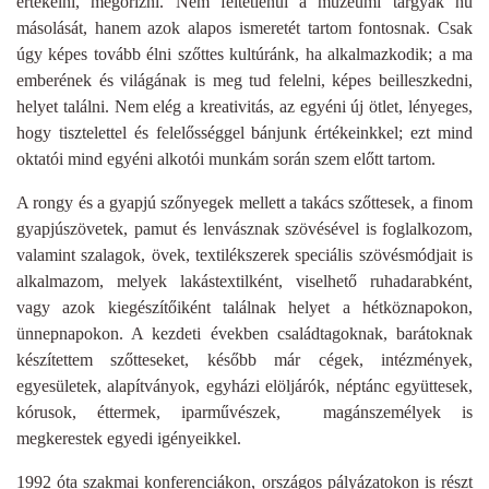
értékelni, megőrizni. Nem feltétlenül a múzeumi tárgyak hű
másolását, hanem azok alapos ismeretét tartom fontosnak. Csak
úgy képes tovább élni szőttes kultúránk, ha alkalmazkodik; a ma
emberének és világának is meg tud felelni, képes beilleszkedni,
helyet találni. Nem elég a kreativitás, az egyéni új ötlet, lényeges,
hogy tisztelettel és felelősséggel bánjunk értékeinkkel; ezt mind
oktatói mind egyéni alkotói munkám során szem előtt tartom.
A rongy és a gyapjú szőnyegek mellett a takács szőttesek, a finom
gyapjúszövetek, pamut és lenvásznak szövésével is foglalkozom,
valamint szalagok, övek, textilékszerek speciális szövésmódjait is
alkalmazom, melyek lakástextilként, viselhető ruhadarabként,
vagy azok kiegészítőiként találnak helyet a hétköznapokon,
ünnepnapokon. A kezdeti években családtagoknak, barátoknak
készítettem szőtteseket, később már cégek, intézmények,
egyesületek, alapítványok, egyházi elöljárók, néptánc együttesek,
kórusok, éttermek, iparművészek, magánszemélyek is
megkerestek egyedi igényeikkel.
1992 óta szakmai konferenciákon, országos pályázatokon is részt