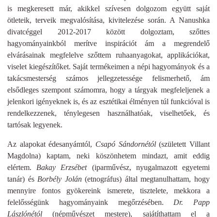
is megkeresett már, akikkel szívesen dolgozom együtt saját
ötleteik, terveik megvalósítása, kivitelezése során. A Nanushka
divatcéggel 2012-2017 között dolgoztam, szőttes
hagyományainkból merítve inspirációt ám a megrendelő
elvárásainak megfelelve szőttem ruhaanyagokat, applikációkat,
viselet kiegészítőket. Saját termékeimen a népi hagyományok és a
takácsmesterség számos jellegzetessége felismerhető, ám
elsődleges szempont számomra, hogy a tárgyak megfeleljenek a
jelenkori igényeknek is, és az esztétikai élményen túl funkcióval is
rendelkezzenek, ténylegesen használhatóak, viselhetőek, és
tartósak legyenek.
Az alapokat édesanyámtól,
Csapó Sándornétól
(született Villant
Magdolna) kaptam, neki köszönhetem mindazt, amit eddig
elértem.
Bakay Erzsébet
(iparművész, nyugalmazott egyetemi
tanár) és
Borbély Jolán
(etnográfus) által megtanulhattam, hogy
mennyire fontos gyökereink ismerete, tisztelete, mekkora a
felelősségünk hagyományaink megőrzésében.
Dr. Papp
Lászlónétól
(népművészet mestere), sajátíthattam el a