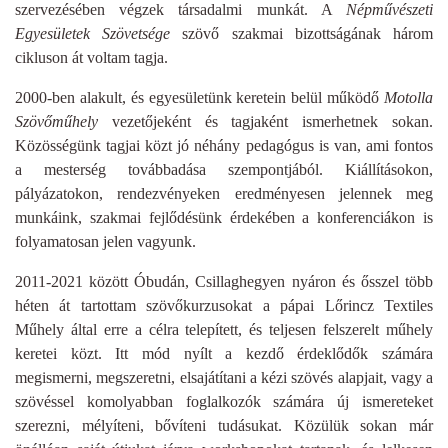
szervezésében végzek társadalmi munkát. A
Népművészeti
Egyesületek Szövetsége
szövő szakmai bizottságának három
cikluson át voltam tagja.
2000-ben alakult, és egyesületünk keretein belül működő
Motolla
Szövőműhely
vezetőjeként és tagjaként ismerhetnek sokan.
Közösségünk tagjai közt jó néhány pedagógus is van, ami fontos
a mesterség továbbadása szempontjából. Kiállításokon,
pályázatokon, rendezvényeken eredményesen jelennek meg
munkáink, szakmai fejlődésünk érdekében a konferenciákon is
folyamatosan jelen vagyunk.
2011-2021 között Óbudán, Csillaghegyen nyáron és ősszel több
héten át tartottam szövőkurzusokat a pápai Lőrincz Textiles
Műhely által erre a célra telepített, és teljesen felszerelt műhely
keretei közt. Itt mód nyílt a kezdő érdeklődők számára
megismerni, megszeretni, elsajátítani a kézi szövés alapjait, vagy a
szövéssel komolyabban foglalkozók számára új ismereteket
szerezni, mélyíteni, bővíteni tudásukat. Közülük sokan már