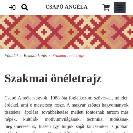
CSAPÓ ANGÉLA
Főoldal
Bemutatkozás
Szakmai önéletrajz
Szakmai önéletrajz
Csapó Angéla vagyok, 1988 óta foglalkozom szövéssel, minden
érdekel, ami e mesterség része. A magyar szőttes hagyományok
tisztelete, ápolása, továbbéltetése mellett fontosnak tartom más
népek, kultúrák motívumvilágának, technikai tudásának
megismerését is, hiszen így tudjuk saját kincseinket is jobban