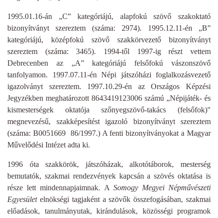
1995.01.16-án „C” kategóriájú, alapfokú szövő szakoktató
bizonyítványt szereztem (száma: 2974). 1995.12.11-én „B”
kategóriájú, középfokú szövő szakkörvezető bizonyítványt
szereztem (száma: 3465). 1994-től 1997-ig részt vettem
Debrecenben az „A” kategóriájú felsőfokú vászonszövő
tanfolyamon. 1997.07.11-én Népi játszóházi foglalkozásvezető
igazolványt szereztem. 1997.10.29-én az Országos Képzési
Jegyzékben meghatározott 8643419123006 számú „Népijáték- és
kismesterségek oktatója szőnyegszövő-takács (felsőfok)"
megnevezésű, szakképesítést igazoló bizonyítványt szereztem
(száma: B0051669 86/1997.) A fenti bizonyítványokat a Magyar
Művelődési Intézet adta ki.
1996 óta szakkörök, játszóházak, alkotótáborok, mesterség
bemutatók, szakmai rendezvények kapcsán a szövés oktatása is
része lett mindennapjaimnak. A
Somogy Megyei Népművészeti
Egyesület
elnökségi tagjaként a szövők összefogásában, szakmai
előadások, tanulmányutak, kirándulások, közösségi programok