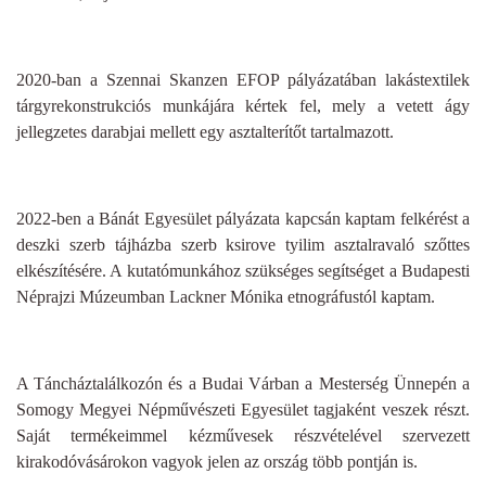
2020-ban a Szennai Skanzen EFOP pályázatában lakástextilek
tárgyrekonstrukciós munkájára kértek fel, mely a vetett ágy
jellegzetes darabjai mellett egy asztalterítőt tartalmazott.
2022-ben a Bánát Egyesület pályázata kapcsán kaptam felkérést a
deszki szerb tájházba szerb ksirove tyilim asztalravaló szőttes
elkészítésére. A kutatómunkához szükséges segítséget a Budapesti
Néprajzi Múzeumban Lackner Mónika etnográfustól kaptam.
A Táncháztalálkozón és a Budai Várban a Mesterség Ünnepén a
Somogy Megyei Népművészeti Egyesület tagjaként veszek részt.
Saját termékeimmel kézművesek részvételével szervezett
kirakodóvásárokon vagyok jelen az ország több pontján is.