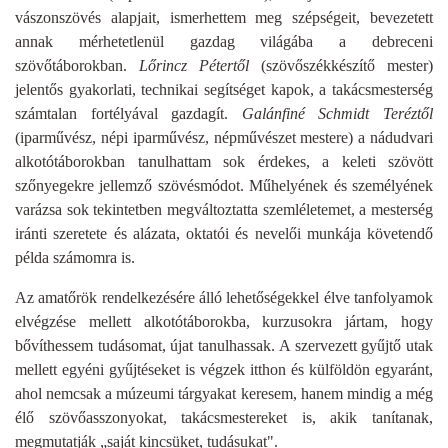
vászonszövés alapjait, ismerhettem meg szépségeit, bevezetett
annak mérhetetlenül gazdag világába a debreceni
szövőtáborokban.
Lőrincz Pétertől
(szövőszékkészítő mester)
jelentős gyakorlati, technikai segítséget kapok, a takácsmesterség
számtalan fortélyával gazdagít.
Galánfiné Schmidt Teréztől
(iparművész, népi iparművész, népművészet mestere) a nádudvari
alkotótáborokban tanulhattam sok érdekes, a keleti szövött
szőnyegekre jellemző szövésmódot. Műhelyének és személyének
varázsa sok tekintetben megváltoztatta szemléletemet, a mesterség
iránti szeretete és alázata, oktatói és nevelői munkája követendő
példa számomra is.
Az amatőrök rendelkezésére álló lehetőségekkel élve tanfolyamok
elvégzése mellett alkotótáborokba, kurzusokra jártam, hogy
bővíthessem tudásomat, újat tanulhassak. A szervezett gyűjtő utak
mellett egyéni gyűjtéseket is végzek itthon és külföldön egyaránt,
ahol nemcsak a múzeumi tárgyakat keresem, hanem mindig a még
élő szövőasszonyokat, takácsmestereket is, akik tanítanak,
megmutatják „saját kincsüket, tudásukat".