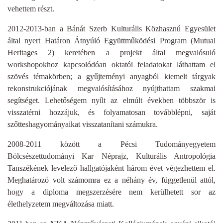
vehettem részt.
2012-2013-ban a Bánát Szerb Kulturális Közhasznú Egyesület
által nyert Határon Átnyúló Együttműködési Program (Mutual
Heritages 2) keretében a projekt által megvalósuló
workshopokhoz kapcsolódóan oktatói feladatokat láthattam el
szövés témakörben; a gyűjteményi anyagból kiemelt tárgyak
rekonstrukciójának megvalósításához nyújthattam szakmai
segítséget. Lehetőségem nyílt az elmúlt években többször is
visszatérni hozzájuk, és folyamatosan továbblépni, saját
szőtteshagyományaikat visszatanítani számukra.
2008-2011 között a Pécsi Tudományegyetem
Bölcsészettudományi Kar Néprajz, Kulturális Antropológia
Tanszékének levelező hallgatójaként három évet végezhettem el.
Meghatározó volt számomra ez a néhány év, függetlenül attól,
hogy a diploma megszerzésére nem kerülhetett sor az
élethelyzetem megváltozása miatt.