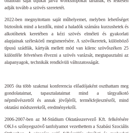
önállóan saját útjukat járva workshopokat tartanak, és lelkesen
adják tovább a szövés szeretetét.
2022-ben megnyitottam saját műhelyemet, melyben lehetőséget
biztosítok mind a kezdők, mind a haladók számára kurzushetek és
alkotóhetek keretében a kézi szövés elméleti és gyakorlati
alapjainak széleskörű megismerésére. A szövőkeretek, különböző
típusú szádfák, kártyák mellett mód van kilenc szövőszéken 25
különféle felvetésen élvezni a szövés varázsát, megtapasztalni az
alapanyagok, technikák rendkívüli változatosságát.
2005 óta több szakmai konferencia előadójaként oszthattam meg
gondolataimat, tapasztalataimat mind a tárgyalkotó
népművészetről és annak jövőjéről, termékfejlesztésről, mind
oktatási módszerekről, eredményekről.
2006-2007-ben az M-Stúdium Oktatásszervező Kft. felkérésére
OKJ-s szőnyegszövő tanfolyamot vezethettem a Szabási Szociális