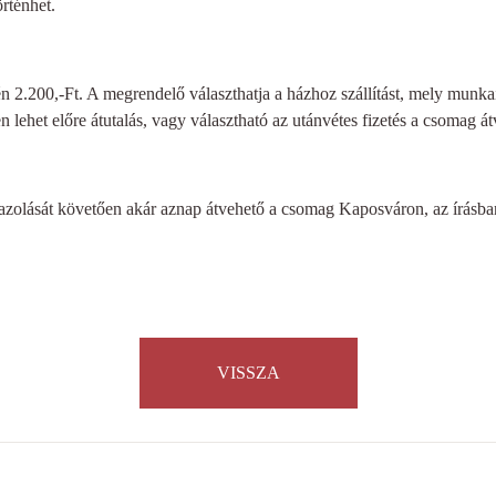
történhet.
tén 2.200,-Ft. A megrendelő választhatja a házhoz szállítást, mely munka
 lehet előre átutalás, vagy választható az utánvétes fizetés a csomag át
gazolását követően akár aznap átvehető a csomag Kaposváron, az írásba
VISSZA