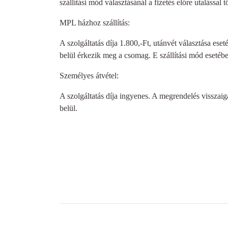
szállítási mód választásánál a fizetés előre utalással 
MPL házhoz szállítás:
A szolgáltatás díja 1.800,-Ft, utánvét választása ese
belül érkezik meg a csomag. E szállítási mód esetében
Személyes átvétel:
A szolgáltatás díja ingyenes. A megrendelés visszai
belül.