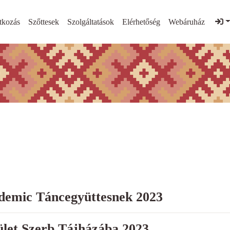
tkozás
Szőttesek
Szolgáltatások
Elérhetőség
Webáruház
demic Táncegyüttesnek 2023
ület Szerb Tájházába 2023