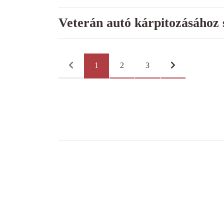
Veterán autó kárpitozásához s
1
2
3