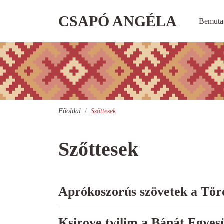
CSAPÓ ANGÉLA
Bemuta
Főoldal
Szőttesek
Szőttesek
Aprókoszorús szövetek a Tör
Ksirove tyilim a Bánát Egyes