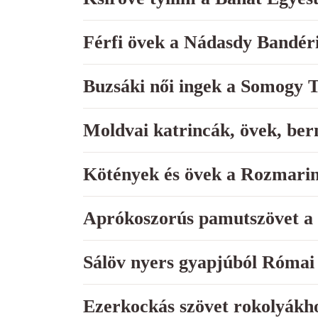
Férfi övek a Nádasdy Bandér
Buzsáki női ingek a Somogy 
Moldvai katrincák, övek, ber
Kötények és övek a Rozmari
Aprókoszorús pamutszövet a
Sálöv nyers gyapjúból Római
Ezerkockás szövet rokolyákh