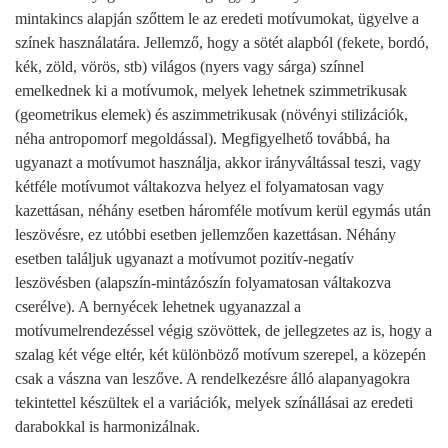
mintakincs alapján szőttem le az eredeti motívumokat, ügyelve a
színek használatára. Jellemző, hogy a sötét alapból (fekete, bordó,
kék, zöld, vörös, stb) világos (nyers vagy sárga) színnel
emelkednek ki a motívumok, melyek lehetnek szimmetrikusak
(geometrikus elemek) és aszimmetrikusak (növényi stilizációk,
néha antropomorf megoldással). Megfigyelhető továbbá, ha
ugyanazt a motívumot használja, akkor irányváltással teszi, vagy
kétféle motívumot váltakozva helyez el folyamatosan vagy
kazettásan, néhány esetben háromféle motívum kerül egymás után
leszövésre, ez utóbbi esetben jellemzően kazettásan. Néhány
esetben találjuk ugyanazt a motívumot pozitív-negatív
leszövésben (alapszín-mintázószín folyamatosan váltakozva
cserélve). A bernyécek lehetnek ugyanazzal a
motívumelrendezéssel végig szövöttek, de jellegzetes az is, hogy a
szalag két vége eltér, két különböző motívum szerepel, a közepén
csak a vászna van leszőve. A rendelkezésre álló alapanyagokra
tekintettel készültek el a variációk, melyek színállásai az eredeti
darabokkal is harmonizálnak.