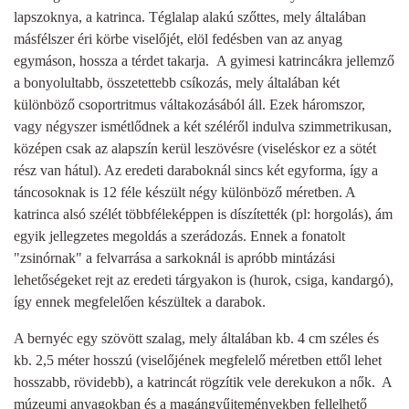
lapszoknya, a katrinca. Téglalap alakú szőttes, mely általában
másfélszer éri körbe viselőjét, elöl fedésben van az anyag
egymáson, hossza a térdet takarja. A gyimesi katrincákra jellemző
a bonyolultabb, összetettebb csíkozás, mely általában két
különböző csoportritmus váltakozásából áll. Ezek háromszor,
vagy négyszer ismétlődnek a két széléről indulva szimmetrikusan,
középen csak az alapszín kerül leszövésre (viseléskor ez a sötét
rész van hátul). Az eredeti daraboknál sincs két egyforma, így a
táncosoknak is 12 féle készült négy különböző méretben. A
katrinca alsó szélét többféleképpen is díszítették (pl: horgolás), ám
egyik jellegzetes megoldás a szerádozás. Ennek a fonatolt
"zsinórnak" a felvarrása a sarkoknál is apróbb mintázási
lehetőségeket rejt az eredeti tárgyakon is (hurok, csiga, kandargó),
így ennek megfelelően készültek a darabok.
A bernyéc egy szövött szalag, mely általában kb. 4 cm széles és
kb. 2,5 méter hosszú (viselőjének megfelelő méretben ettől lehet
hosszabb, rövidebb), a katrincát rögzítik vele derekukon a nők. A
múzeumi anyagokban és a magángyűjteményekben fellelhető