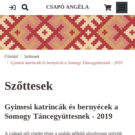
CSAPÓ ANGÉLA
Főoldal
Szőttesek
Gyimesi katrincák és bernyécek a Somogy Táncegyüttesnek - 2019
Szőttesek
Gyimesi katrincák és bernyécek a
Somogy Táncegyüttesnek - 2019
A csángó női viselet része a szabás nélküli sávolyosan szövött