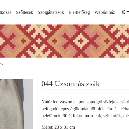
tkozás
Szőttesek
Szolgáltatások
Elérhetőség
Webáruház
ók
044 Uzsonnás zsák
Natúr len vászon alapon somogyi síkfejtős csíkri
befogadóképességük miatt többféle tárolási célra
beleférnek. 90 C fokon mosottak, színtartók, mér
Méret: 23 x 31 cm