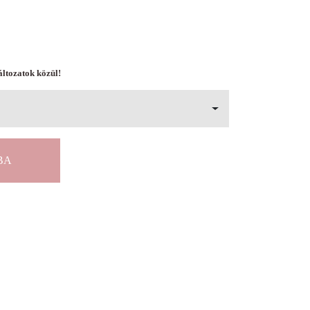
áltozatok közül!
BA