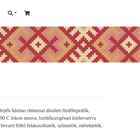
jtős hármas ritmussal díszített fürdőlepedők,
 90 C fokon mosva, borítékszegéssel körbevarrva
varrt füllel felakaszthatók, színtartók, mérettartók,