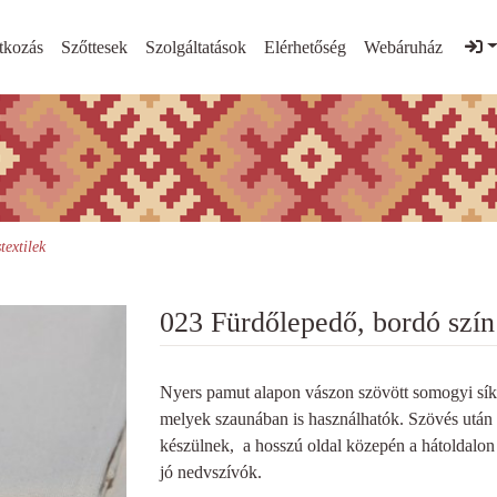
tkozás
Szőttesek
Szolgáltatások
Elérhetőség
Webáruház
textilek
023 Fürdőlepedő, bordó szín
Nyers pamut alapon vászon szövött somogyi síkfe
melyek szaunában is használhatók. Szövés után
készülnek, a hosszú oldal közepén a hátoldalon be
jó nedvszívók.