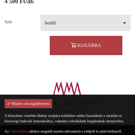
4 500
Ft
/db
Szín
bordó
KOSÁRBA
Minden süti engedélyezése
A kényelmes vásárlási élmény nyújtása érdekében sütiket használunk a vásárlási és
közösségi funkciók biztosításához, valamint weboldalunk forgalmának elemzéséhez.
Az
Adatvédelem
oldalon megtalál minden információt a sütikről és adatvédelemről.
©2020 Minden jog fenntartva - csapoangela.hu